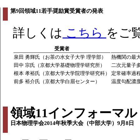
第9回領域11若手奨励賞受賞者の発表
詳しくは
こちら
をご
受賞者
泉田 勇輝氏（お茶の水女子大学 理学部）
熱機関の最
田中 宗氏（京都大学基礎物理学研究所）
二次元量子
根本 孝裕氏（京都大学大学院理学研究科）
定常確率過
前多 裕介氏（京都大学白眉センター）
温度勾配濃
領域11インフォーマ
日本物理学会2014年秋季大会（中部大学）9月8日